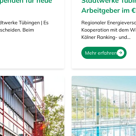
penden für neue
Stadtwerke Tübin
Arbeitgeber im
dtwerke Tübingen | Es
Regionaler Energieverso
tscheiden. Beim
Kooperation mit dem Wi
Kölner Ranking- und…
Mehr erfahren