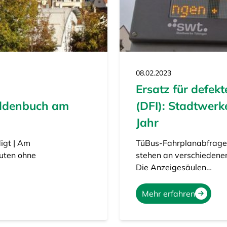
08.02.2023
Ersatz für defek
aldenbuch am
(DFI): Stadtwer
Jahr
igt | Am
TüBus-Fahrplanabfragen 
uten ohne
stehen an verschiedenen
Die Anzeigesäulen…
Mehr erfahren