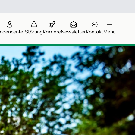
ndencenter
Störung
Karriere
Newsletter
Kontakt
Menü