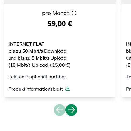
pro Monat
59,00 €
INTERNET FLAT
I
bis zu
50 Mbit/s
Download
bi
und bis zu
5 Mbit/s
Upload
un
(10 Mbit/s Upload +15,00 €)
(2
Telefonie optional buchbar
Te
Produktinformationsblatt
Pr