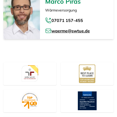
Marco Piras
Wärmeversorgung
07071 157-455
waerme@swtue.de