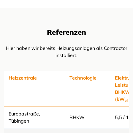
Referenzen
Hier haben wir bereits Heizungsanlagen als Contractor
installiert:
Heizzentrale
Technologie
Elektr./
Leistun
BHKW
(kW
/
el
Europastraße,
BHKW
5,5 / 15
Tübingen