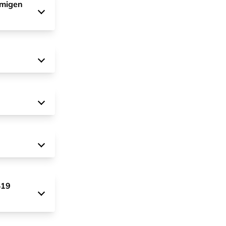
hmigen
§19