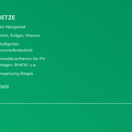
NETZE
wt-Netzportal
trom, Erdgas, Wasser
ntelligenter
essstellenbetrieb
nmeldeverfahren für PV-
nlagen, BHKW, u.a.
inspeisung Biogas
..mehr