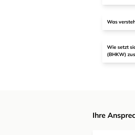
Was verste
Wie setzt s
(BHKW) zu
Ihre Anspre