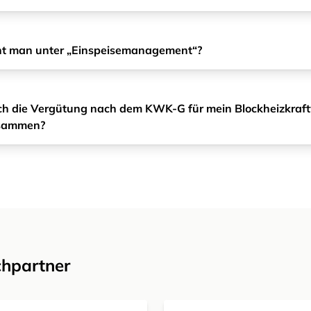
ht man unter „Einspeisemanagement“?
ich die Vergütung nach dem KWK-G für mein Blockheizkraf
sammen?
chpartner