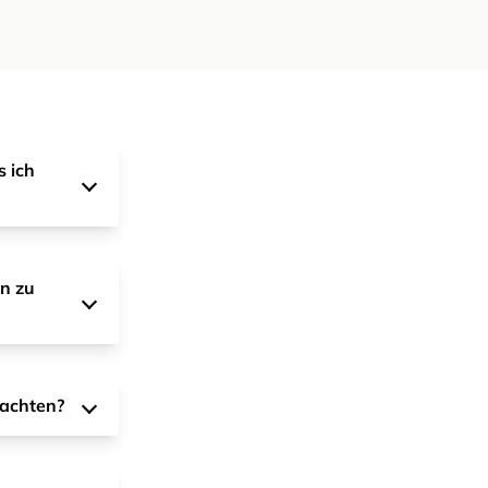
s ich
n zu
eachten?