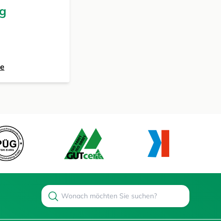
ng
de
Search
Suchen