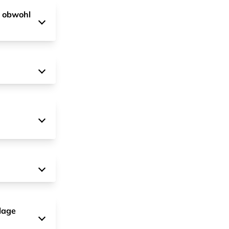
, obwohl
lage