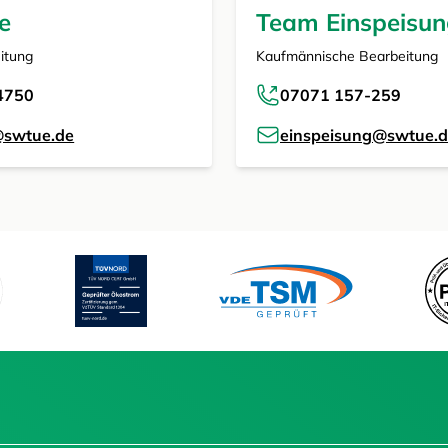
e
Team Einspeisu
itung
Kaufmännische Bearbeitung
4750
07071 157-259
@swtue.de
einspeisung@swtue.