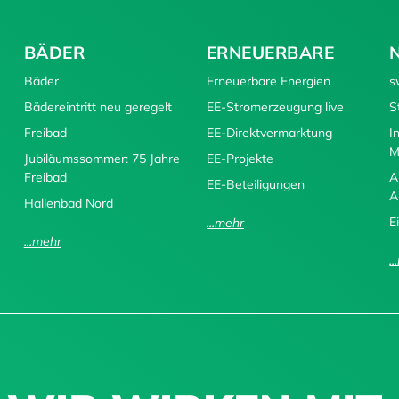
BÄDER
ERNEUERBARE
Bäder
Erneuerbare Energien
s
Bädereintritt neu geregelt
EE-Stromerzeugung live
S
Freibad
EE-Direktvermarktung
I
M
Jubiläumssommer: 75 Jahre
EE-Projekte
Freibad
A
EE-Beteiligungen
A
Hallenbad Nord
E
...mehr
...mehr
.