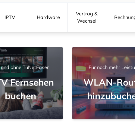
Vertrag &
IPTV
Hardware
Rechnun
Wechsel
 und ohne TüNetFaser
Für noch mehr Leist
TV Fernsehen
WLAN-Rout
buchen
hinzubuch