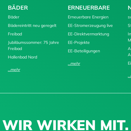
BÄDER
ERNEUERBARE
Bäder
Erneuerbare Energien
s
Bädereintritt neu geregelt
EE-Stromerzeugung live
S
Freibad
EE-Direktvermarktung
I
M
Jubiläumssommer: 75 Jahre
EE-Projekte
Freibad
A
EE-Beteiligungen
A
Hallenbad Nord
E
...mehr
...mehr
.
WIR WIRKEN MIT.