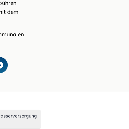
ebühren
mit dem
ommunalen
kwasserversorgung