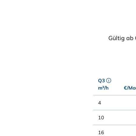
Gültig ab 
Q3
m³/h
€/Mon
4
10
16