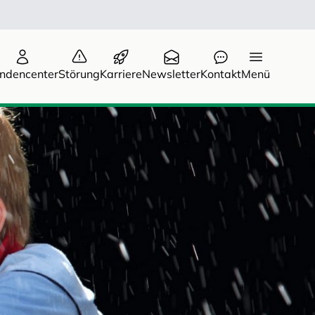
ndencenter
Störung
Karriere
Newsletter
Kontakt
Menü