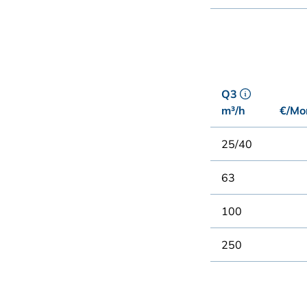
Q3
m³/h
€/Mon
25/40
63
100
250