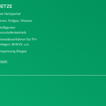
NETZE
wt-Netzportal
trom, Erdgas, Wasser
ntelligenter
essstellenbetrieb
nmeldeverfahren für PV-
nlagen, BHKW, u.a.
inspeisung Biogas
..mehr