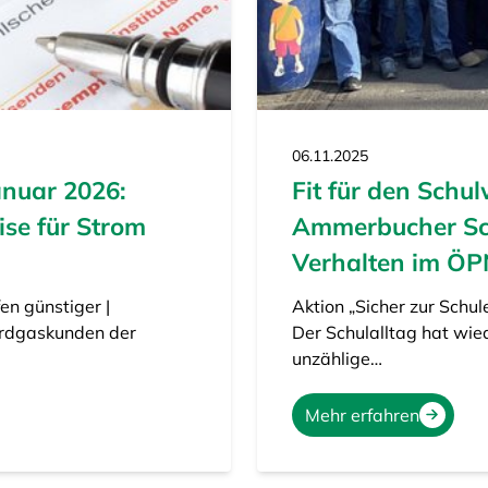
06.11.2025
anuar 2026:
Fit für den Schu
se für Strom
Ammerbucher Sch
Verhalten im Ö
en günstiger |
Aktion „Sicher zur Schul
 Erdgaskunden der
Der Schulalltag hat wi
unzählige…
Mehr erfahren