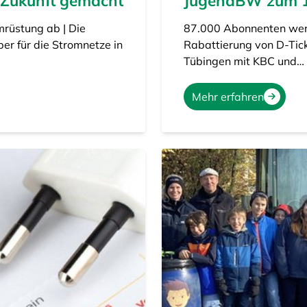
 Zukunft gemacht
JugendBW zum 1.
rüstung ab | Die
87.000 Abonnenten werd
er für die Stromnetze in
Rabattierung von D-Tic
Tübingen mit KBC und…
Mehr erfahren