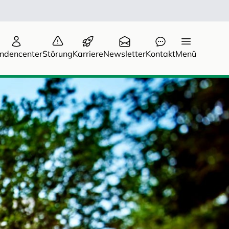
ndencenter
Störung
Karriere
Newsletter
Kontakt
Menü