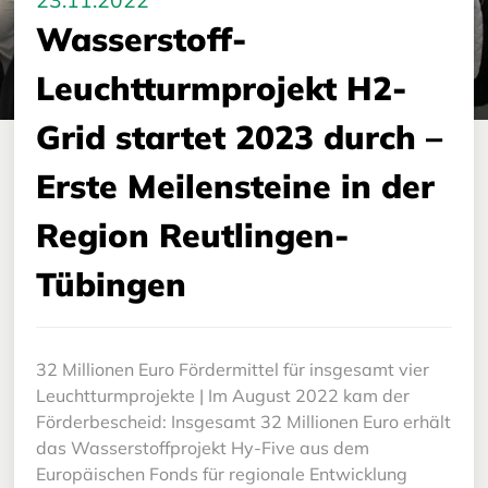
23.11.2022
Wasserstoff-
Leuchtturmprojekt H2-
Grid startet 2023 durch –
Erste Meilensteine in der
Region Reutlingen-
Tübingen
32 Millionen Euro Fördermittel für insgesamt vier
Leuchtturmprojekte | Im August 2022 kam der
Förderbescheid: Insgesamt 32 Millionen Euro erhält
das Wasserstoffprojekt Hy-Five aus dem
Europäischen Fonds für regionale Entwicklung