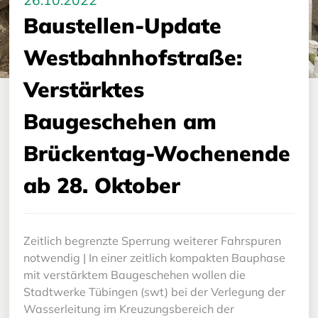
26.10.2022
Baustellen-Update
Westbahnhofstraße:
Verstärktes
Baugeschehen am
Brückentag-Wochenende
ab 28. Oktober
Zeitlich begrenzte Sperrung weiterer Fahrspuren
notwendig | In einer zeitlich kompakten Bauphase
mit verstärktem Baugeschehen wollen die
Stadtwerke Tübingen (swt) bei der Verlegung der
Wasserleitung im Kreuzungsbereich der