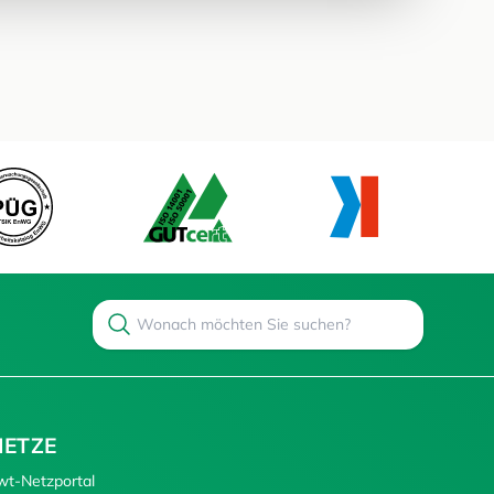
Search
Suchen
NETZE
wt-Netzportal