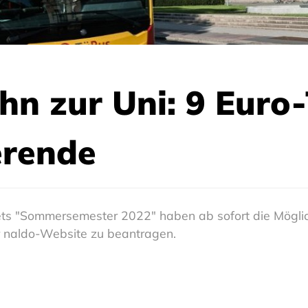
n zur Uni: 9 Euro-T
erende
ts "Sommersemester 2022" haben ab sofort die Möglich
er naldo-Website zu beantragen.