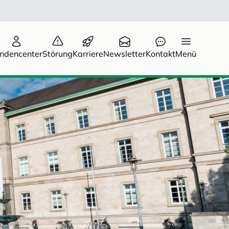
ndencenter
Störung
Karriere
Newsletter
Kontakt
Menü