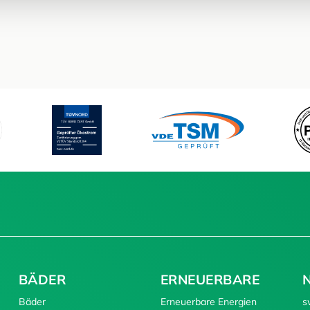
BÄDER
ERNEUERBARE
Bäder
Erneuerbare Energien
s