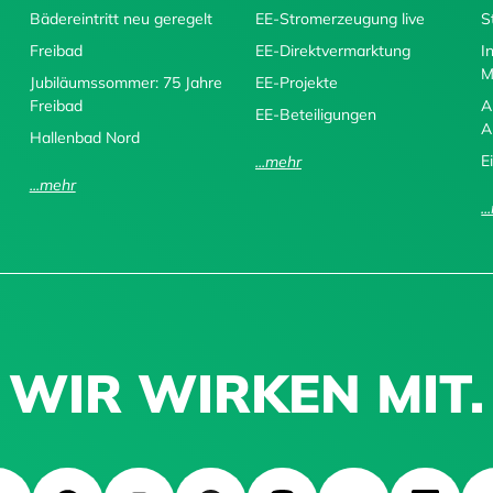
Bädereintritt neu geregelt
EE-Stromerzeugung live
S
Freibad
EE-Direktvermarktung
I
M
Jubiläumssommer: 75 Jahre
EE-Projekte
Freibad
A
EE-Beteiligungen
A
Hallenbad Nord
E
...mehr
...mehr
.
WIR WIRKEN MIT.