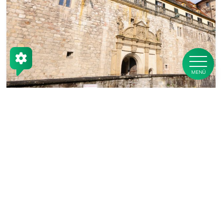
MENÜ
15.09.2023
Meilenstein mit Symbolwirkung:
Fernwärmeerschließung für das Schloss
Hohentübingen eröffnet neue
Möglichkeiten
Ausgangspunkt für zukünftige Erschließungen in der
Altstadt | Das Schloss Hohentübingen wird an das