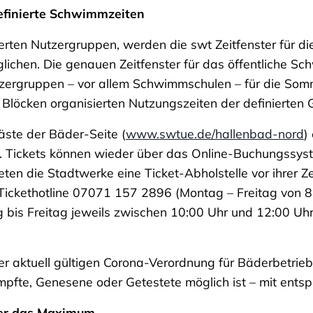
efinierte Schwimmzeiten
nierten Nutzergruppen, werden die swt Zeitfenster für di
ichen. Die genauen Zeitfenster für das öffentliche Sc
ergruppen – vor allem Schwimmschulen – für die Somme
 Blöcken organisierten Nutzungszeiten der definierten
te der Bäder-Seite (
www.swtue.de/hallenbad-nord
)
. Tickets können wieder über das Online-Buchungssyst
ten die Stadtwerke eine Ticket-Abholstelle vor ihrer Ze
Tickethotline 07071 157 2896 (Montag – Freitag von 8:
bis Freitag jeweils zwischen 10:00 Uhr und 12:00 Uhr 
tuell gültigen Corona-Verordnung für Bäderbetriebe def
impfte, Genesene oder Getestete möglich ist – mit en
mer das Maximum