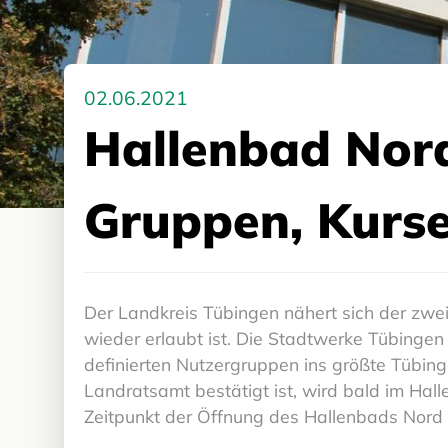
02.06.2021
Hallenbad Nord
Gruppen, Kurse
Der Landkreis Tübingen nähert sich der zwe
wieder erlaubt ist. Die Stadtwerke Tübingen
definierten Nutzergruppen ins größte Tübing
Landratsamt bestätigt ist, wird bald im Hal
Zeitpunkt der Öffnung des Hallenbads Nord