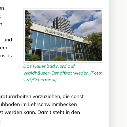
on
t
n
- und
Denn
mslos
Das Hallenbad Nord auf
Waldhäuser-Ost öffnet wieder. (Foto:
swt/Schermaul)
aturarbeiten vorzuziehen, die sonst
 Hubboden im Lehrschwimmbecken
t werden kann. Damit steht in den
.