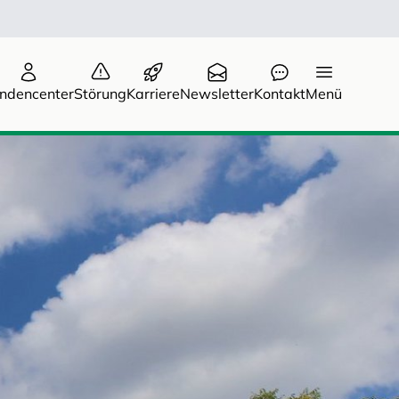
ndencenter
Störung
Karriere
Newsletter
Kontakt
Menü