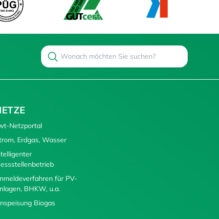
Search
Suchen
NETZE
wt-Netzportal
trom, Erdgas, Wasser
ntelligenter
essstellenbetrieb
nmeldeverfahren für PV-
nlagen, BHKW, u.a.
inspeisung Biogas