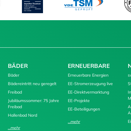
BÄDER
ERNEUERBARE
Bäder
Erneuerbare Energien
s
Bädereintritt neu geregelt
EE-Stromerzeugung live
S
Freibad
EE-Direktvermarktung
I
M
Jubiläumssommer: 75 Jahre
EE-Projekte
Freibad
A
EE-Beteiligungen
A
Hallenbad Nord
E
...mehr
...mehr