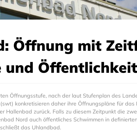
: Öffnung mit Zeitf
 und Öffentlichkei
iten Öffnungsstufe, nach der laut Stufenplan des Land
 (swt) konkretisieren daher ihre Öffnungspläne für das
er Hallenbad zurück. Falls zu diesem Zeitpunkt die zwe
lenbad Nord auch öffentliches Schwimmen in definierten
 schließt das Uhlandbad.