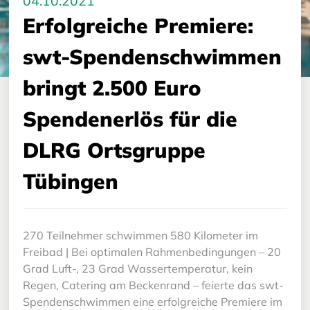
04.10.2021
Erfolgreiche Premiere:
swt-Spendenschwimmen
bringt 2.500 Euro
Spendenerlös für die
DLRG Ortsgruppe
Tübingen
270 Teilnehmer schwimmen 580 Kilometer im
Freibad | Bei optimalen Rahmenbedingungen – 20
Grad Luft-, 23 Grad Wassertemperatur, kein
Regen, Catering am Beckenrand – feierte das swt-
Spendenschwimmen eine erfolgreiche Premiere im