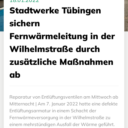
18.01.2022
Stadtwerke Tübingen
sichern
Fernwärmeleitung in der
Wilhelmstraße durch
zusätzliche Maßnahmen
ab
Reparatur von Entlüftungsventilen am Mittwoch ab
Mitternacht | Am 7. Januar 2022 hatte eine defekte
Entlüftungsarmatur in einem Schacht der
Fernwärmeversorgung in der Wilhelmstraße zu
einem mehrstündigen Ausfall der Wärme geführt.