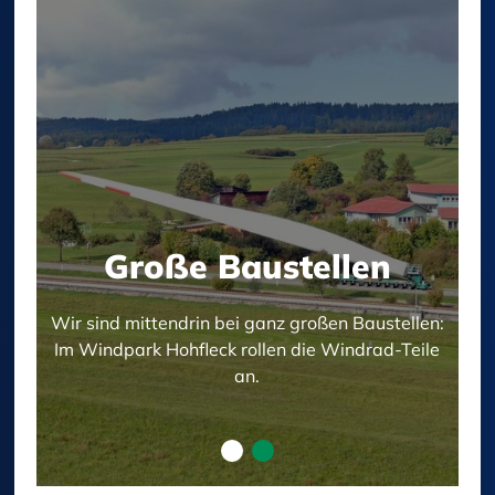
Große Baustellen
Große Baustellen
Wir sind mittendrin bei ganz großen Baustellen:
Wir sind mittendrin bei ganz großen Baustellen:
Im Windpark Hohfleck rollen die Windrad-Teile
Vor der swt-Zentrale entsteht das neue
Quartier Marienburger Straße.
an.