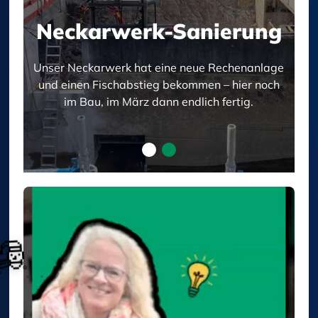
Neckarwerk-Sanierung
Neckarwerk-Sanierung
Unser Neckarwerk hat eine neue Rechenanlage
Unser Neckarwerk hat eine neue Rechenanlage
und einen Fischabstieg bekommen – hier noch
und einen Fischabstieg bekommen – hier noch
im Bau, im März dann endlich fertig.
im Bau, im März dann endlich fertig.