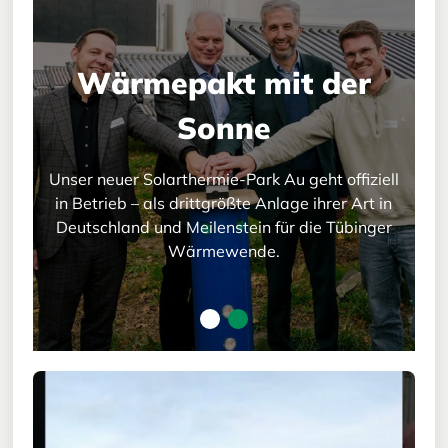
Wärmepakt mit der
Wärmepakt mit der
Sonne
Sonne
Unser neuer Solarthermie-Park Au geht offiziell
Unser neuer Solarthermie-Park Au geht offiziell
in Betrieb – als drittgrößte Anlage ihrer Art in
in Betrieb – als drittgrößte Anlage ihrer Art in
Deutschland und Meilenstein für die Tübinger
Deutschland und Meilenstein für die Tübinger
Wärmewende.
Wärmewende.