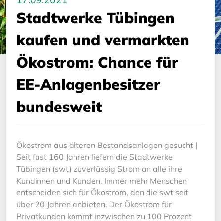
17.09.2021
Stadtwerke Tübingen
kaufen und vermarkten
Ökostrom: Chance für
EE-Anlagenbesitzer
bundesweit
Ökostrom aus älteren Bestandsanlagen gesucht |
Seit fast 160 Jahren liefern die Stadtwerke
Tübingen (swt) zuverlässig Strom an alle ihre
Kundinnen und Kunden. Immer mehr Menschen
entscheiden sich für Ökostrom, den die swt seit
über 20 Jahren anbieten. Der Ökostrom für
Privatkunden kommt inzwischen zu 100 Prozent