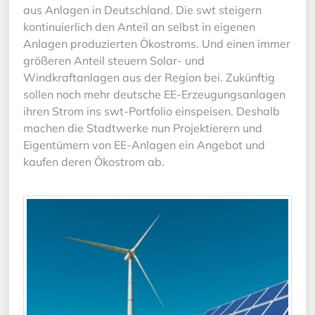
aus Anlagen in Deutschland. Die swt steigern
kontinuierlich den Anteil an selbst in eigenen
Anlagen produzierten Ökostroms. Und einen immer
größeren Anteil steuern Solar- und
Windkraftanlagen aus der Region bei. Zukünftig
sollen noch mehr deutsche EE-Erzeugungsanlagen
ihren Strom ins swt-Portfolio einspeisen. Deshalb
machen die Stadtwerke nun Projektierern und
Eigentümern von EE-Anlagen ein Angebot und
kaufen deren Ökostrom ab.