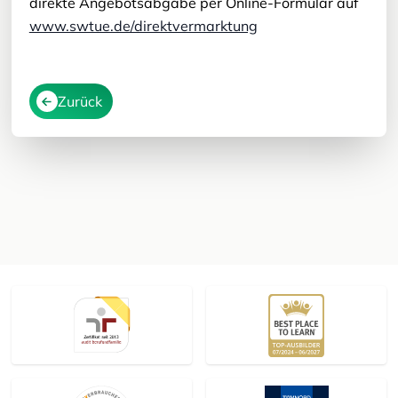
direkte Angebotsabgabe per Online-Formular auf
www.swtue.de/direktvermarktung
Zurück