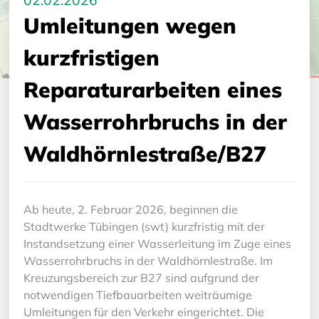
02.02.2026
Umleitungen wegen
kurzfristigen
Reparaturarbeiten eines
Wasserrohrbruchs in der
Waldhörnlestraße/B27
Ab heute, 2. Februar 2026, beginnen die
Stadtwerke Tübingen (swt) kurzfristig mit der
Instandsetzung einer Wasserleitung im Zuge eines
Wasserrohrbruchs in der Waldhörnlestraße. Im
Kreuzungsbereich zur B27 sind aufgrund der
notwendigen Tiefbauarbeiten weiträumige
Umleitungen für den Verkehr eingerichtet. Die