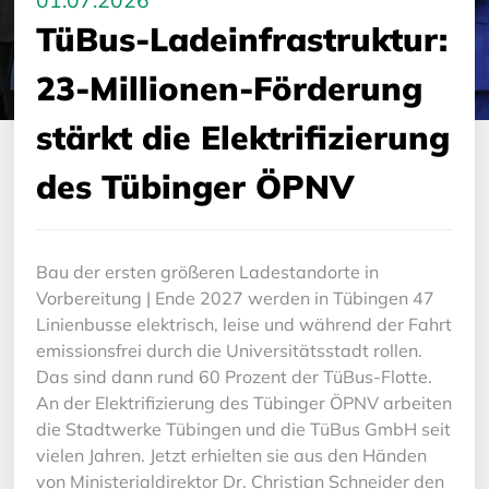
01.07.2026
TüBus-Ladeinfrastruktur:
23-Millionen-Förderung
stärkt die Elektrifizierung
des Tübinger ÖPNV
Bau der ersten größeren Ladestandorte in
Vorbereitung | Ende 2027 werden in Tübingen 47
Linienbusse elektrisch, leise und während der Fahrt
emissionsfrei durch die Universitätsstadt rollen.
Das sind dann rund 60 Prozent der TüBus-Flotte.
An der Elektrifizierung des Tübinger ÖPNV arbeiten
die Stadtwerke Tübingen und die TüBus GmbH seit
vielen Jahren. Jetzt erhielten sie aus den Händen
von Ministerialdirektor Dr. Christian Schneider den