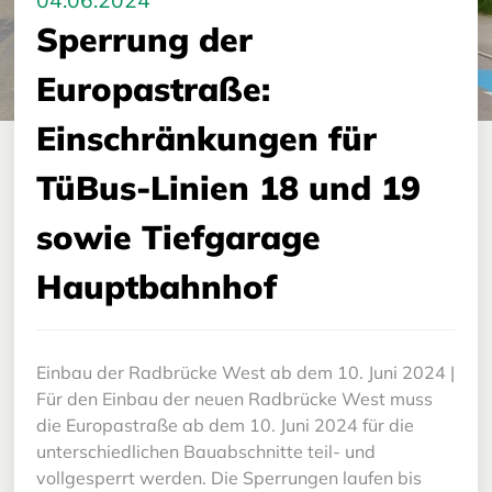
04.06.2024
Sperrung der
Europastraße:
Einschränkungen für
TüBus-Linien 18 und 19
sowie Tiefgarage
Hauptbahnhof
Einbau der Radbrücke West ab dem 10. Juni 2024 |
Für den Einbau der neuen Radbrücke West muss
die Europastraße ab dem 10. Juni 2024 für die
unterschiedlichen Bauabschnitte teil- und
vollgesperrt werden. Die Sperrungen laufen bis