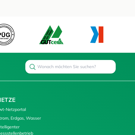
Search
Suchen
NETZE
wt-Netzportal
trom, Erdgas, Wasser
ntelligenter
essstellenbetrieb