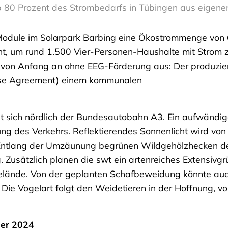
 80 Prozent des Strombedarfs in Tübingen aus eigene
Module im Solarpark Barbing eine Ökostrommenge von
t, um rund 1.500 Vier-Personen-Haushalte mit Strom 
 von Anfang an ohne EEG-Förderung aus: Der produzie
hase Agreement) einem kommunalen
t sich nördlich der Bundesautobahn A3. Ein aufwändi
g des Verkehrs. Reflektierendes Sonnenlicht wird von 
 Entlang der Umzäunung begrünen Wildgehölzhecken d
. Zusätzlich planen die swt ein artenreiches Extensivg
elände. Von der geplanten Schafbeweidung könnte auc
: Die Vogelart folgt den Weidetieren in der Hoffnung, v
mer 2024