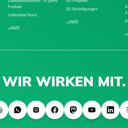
Jubiläumssommer: 75 Jahre
EE-Projekte
Freibad
A
EE-Beteiligungen
A
Hallenbad Nord
E
...mehr
...mehr
.
WIR WIRKEN MIT.