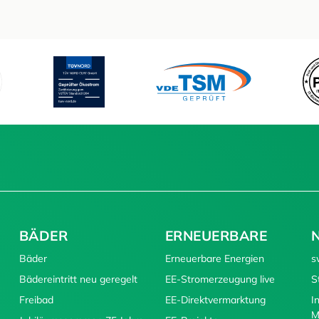
BÄDER
ERNEUERBARE
Bäder
Erneuerbare Energien
s
Bädereintritt neu geregelt
EE-Stromerzeugung live
S
Freibad
EE-Direktvermarktung
I
M