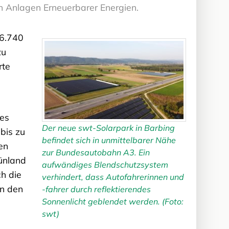
n Anlagen Erneuerbarer Energien.
 6.740
zu
rte
ges
Der neue swt-Solarpark in Barbing
bis zu
befindet sich in unmittelbarer Nähe
en
zur Bundesautobahn A3. Ein
rünland
aufwändiges Blendschutzsystem
h die
verhindert, dass Autofahrerinnen und
on den
-fahrer durch reflektierendes
Sonnenlicht geblendet werden. (Foto:
swt)