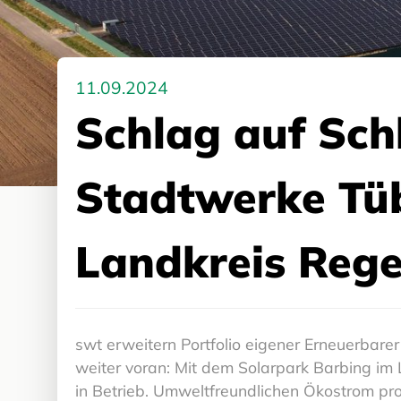
11.09.2024
Schlag auf Sc
Stadtwerke Tü
Landkreis Reg
swt erweitern Portfolio eigener Erneuerba
weiter voran: Mit dem Solarpark Barbing im 
in Betrieb. Umweltfreundlichen Ökostrom pr