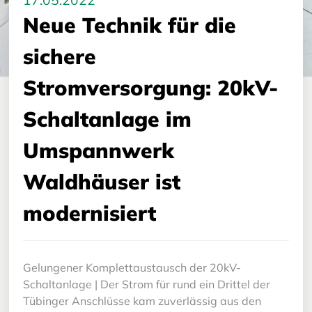
17.05.2022
Neue Technik für die
sichere
Stromversorgung: 20kV-
Schaltanlage im
Umspannwerk
Waldhäuser ist
modernisiert
Gelungener Komplettaustausch der 20kV-
Schaltanlage | Der Strom für rund ein Drittel der
Tübinger Anschlüsse kam zuverlässig aus den