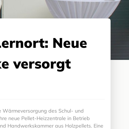
ernort: Neue
e versorgt
 die Wärmeversorgung des Schul- und
e neue Pellet-Heizzentrale in Betrieb
und Handwerkskammer aus Holzpellets. Eine