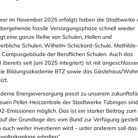
war im November 2025 erfolgt) haben die Stadtwerke
bergehende fossile Versorgungsphase schnell wieder
rgt eine ganze Reihe von Schulen, Hallen und
rbliche Schulen, Wilhelm-Schickard-Schule, Mathilde
e Campusgebäude der Beruflichen Schulen. Auch das
bereits seit Juni 2025 integriert) ist mit angeschlosse
 die Bildungsakademie BTZ sowie das Gästehaus/Woh
zt.
oderne Energieversorgung passt zu unserem zukunftsf
uen Pellet-Heizzentrale der Stadtwerke Tübingen sin
2-Emissionen möglich. Das ist ein starker Beitrag zum
 auf der Grundlage des vom Bund zur Verfügung gestell
uch weiter investieren wird – unter anderem soll da
ovoltaikanlage erhalten“