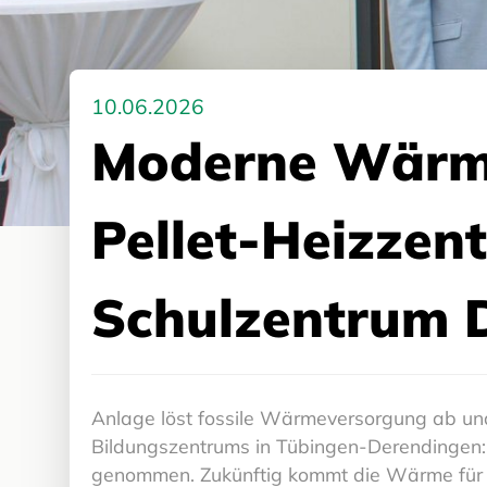
10.06.2026
Moderne Wärme 
Pellet-Heizzen
Schulzentrum 
Anlage löst fossile Wärmeversorgung ab und 
Bildungszentrums in Tübingen-Derendingen: 
genommen. Zukünftig kommt die Wärme für z