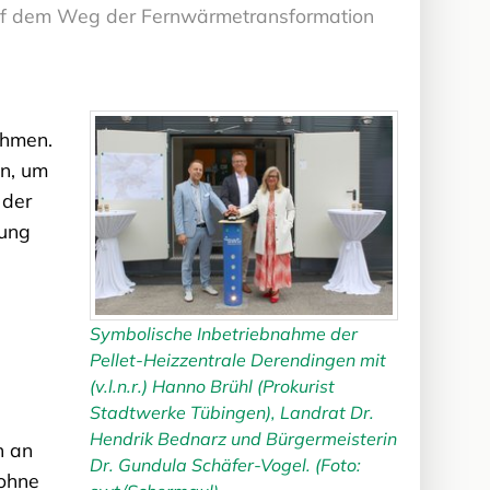
 auf dem Weg der Fernwärmetransformation
ehmen.
n, um
 der
mung
Symbolische Inbetriebnahme der
Pellet-Heizzentrale Derendingen mit
(v.l.n.r.) Hanno Brühl (Prokurist
Stadtwerke Tübingen), Landrat Dr.
Hendrik Bednarz und Bürgermeisterin
n an
Dr. Gundula Schäfer-Vogel. (Foto:
 ohne