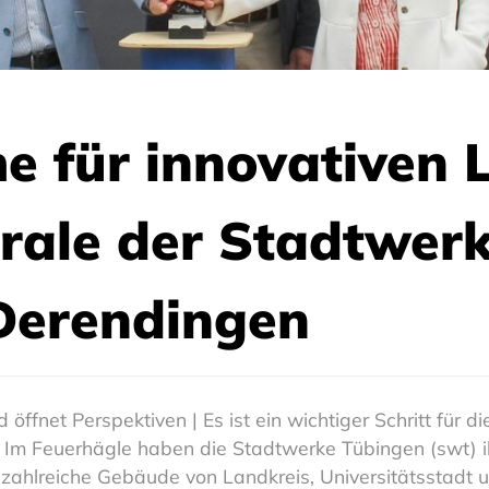
für innovativen L
trale der Stadtwerk
Derendingen
öffnet Perspektiven | Es ist ein wichtiger Schritt für
Im Feuerhägle haben die Stadtwerke Tübingen (swt) ihr
ahlreiche Gebäude von Landkreis, Universitätsstadt 