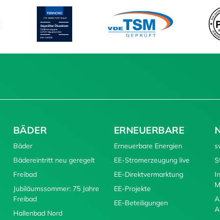
BÄDER
ERNEUERBARE
Bäder
Erneuerbare Energien
s
Bädereintritt neu geregelt
EE-Stromerzeugung live
S
Freibad
EE-Direktvermarktung
I
M
Jubiläumssommer: 75 Jahre
EE-Projekte
Freibad
A
EE-Beteiligungen
A
Hallenbad Nord