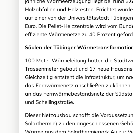
jährliche Wärmeerzeugung liegt bei rund 3.
Holzabfällen und Holzresten. Errichtet wur
auf einer von der Universitätsstadt Tübing
Euro. Die Pellet-Heizzentrale wird vom Bu
effiziente Wärmenetze zu 40 Prozent geförd
Säulen der Tübinger Wärmetransformation
100 Meter Wärmeleitung hatten die Stadtw
Trassenmeter gebaut und 17 neue Hausansch
Gleichzeitig entsteht die Infrastruktur, 
das Fernwärmenetz anschließen zu können. 2
an das Fernwärmebestandsnetz der Südstadt
und Schellingstraße.
Dieser Netzausbau schafft die Voraussetzu
Solarthermie) zu den angeschlossenen Gebä
Wärme aus dem Solarthermiepark Au zur Ver