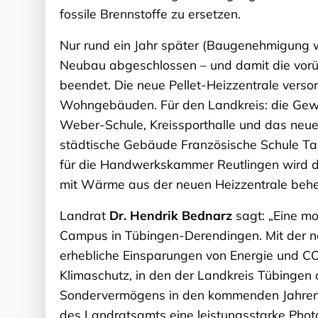
fossile Brennstoffe zu ersetzen.
Nur rund ein Jahr später (Baugenehmigung 
Neubau abgeschlossen – und damit die vorü
beendet. Die neue Pellet-Heizzentrale verso
Wohngebäuden. Für den Landkreis: die Gewe
Weber-Schule, Kreissporthalle und das neu
städtische Gebäude Französische Schule Tal (
für die Handwerkskammer Reutlingen wird
mit Wärme aus der neuen Heizzentrale behei
Landrat
Dr. Hendrik Bednarz
sagt: „Eine m
Campus in Tübingen-Derendingen. Mit der ne
erhebliche Einsparungen von Energie und CO
Klimaschutz, in den der Landkreis Tübingen
Sondervermögens in den kommenden Jahren a
des Landratsamts eine leistungsstarke Phot