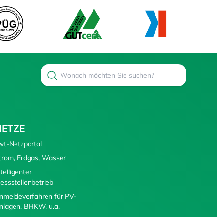
Search
Suchen
NETZE
wt-Netzportal
trom, Erdgas, Wasser
ntelligenter
essstellenbetrieb
nmeldeverfahren für PV-
nlagen, BHKW, u.a.