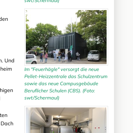
swt/Schermaul)
 den
-
n. Und
nheim
Im "Feuerhägle" versorgt die neue
Pellet-Heizzentrale das Schulzentrum
sowie das neue Campusgebäude
ähigen
Beruflicher Schulen (CBS). (Foto:
swt/Schermaul)
d
ten
s Dach