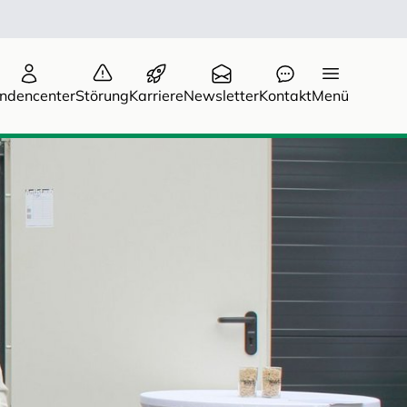
ndencenter
Störung
Karriere
Newsletter
Kontakt
Menü