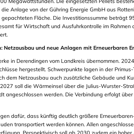
600 Megawattstunden. Die eingesetzten Pellets beste
de die Anlage von der Gühring Energie GmbH aus Rotte
en gepachteten Fläche. Die Investitionssumme beträgt 
ndesamt für Wirtschaft und Ausfuhrkontrolle im Rahme
ert.
: Netzausbau und neue Anlagen mit Erneuerbaren E
erke in Derendingen vom Landkreis übernommen. 2024
lüsse hergestellt. Schwerpunkte lagen in der Primus-
um nach dem Netzausbau auch zusätzliche Gebäude und 
027 soll die Wärmeinsel über die Julius-Wurster-Stra
 angeschlossen werden. Die Verbindung erfolgt über 
ngen dafür, dass künftig deutlich größere Erneuerbar
uden transportiert werden können. Allen angeschloss
fügung. Perspektivisch soll ab 2030 zudem ein hoher