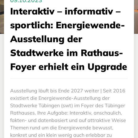
09.10.2023
Interaktiv – informativ –
sportlich: Energiewende-
Ausstellung der
Stadtwerke im Rathaus-
Foyer erhielt ein Upgrade
Ausstellung läuft bis Ende 2027 weiter | Seit 2016
existiert die Energiewende-Ausstellung der
Stadtwerke Tübingen (swt) im Foyer des Tübinger
Rathauses. Ihre Aufgabe: Interaktiv, anschaulich,
fakten- und datenbasiert und auf attraktive Weise
Themen rund um die Energiewende bewusst,
konkret und ein klein wenig auch erlebbar zu