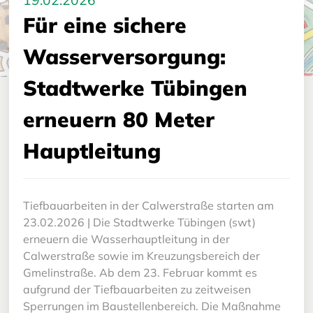
19.02.2026
Für eine sichere
Wasserversorgung:
Stadtwerke Tübingen
erneuern 80 Meter
Hauptleitung
Tiefbauarbeiten in der Calwerstraße starten am
23.02.2026 | Die Stadtwerke Tübingen (swt)
erneuern die Wasserhauptleitung in der
Calwerstraße sowie im Kreuzungsbereich der
Gmelinstraße. Ab dem 23. Februar kommt es
aufgrund der Tiefbauarbeiten zu zeitweisen
Sperrungen im Baustellenbereich. Die Maßnahme