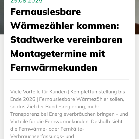
29.08.2025
Fernauslesbare
Wärmezähler kommen:
Stadtwerke vereinbaren
Montagetermine mit
Fernwärmekunden
Viele Vorteile für Kunden | Komplettumstellung bis
Ende 2026 | Fernauslesbare Wärmezähler sollen,
so das Ziel der Bundesregierung, mehr
Transparenz bei Energieverbräuchen bringen – und
Vorteile für die Fernwärmekunden. Deshalb sieht
die Fernwärme- oder Fernkälte-
Verbrauchserfassungs- und