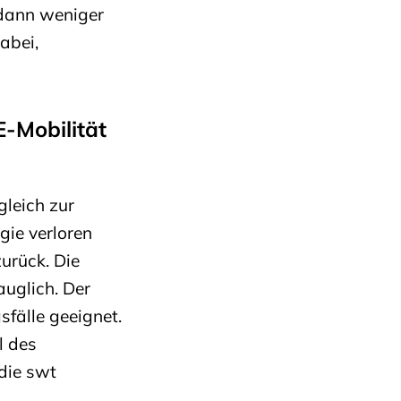
 dann weniger
abei,
E-Mobilität
gleich zur
rgie verloren
urück. Die
auglich. Der
sfälle geeignet.
l des
die swt