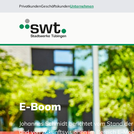
Privatkunden
Geschäftskunden
Unternehmen
E-Boom
Johannes Schmidt berichtet vom Stand der
und von Zukunftsvisionen im Bereich E-Mobi