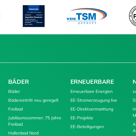
BÄDER
ERNEUERBARE
Bäder
Erneuerbare Energien
s
Bädereintritt neu geregelt
EE-Stromerzeugung live
S
Freibad
EE-Direktvermarktung
I
M
Jubiläumssommer: 75 Jahre
EE-Projekte
Freibad
A
EE-Beteiligungen
A
Hallenbad Nord