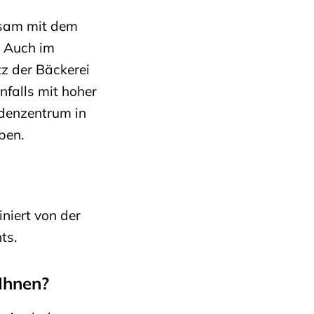
nsam mit dem
. Auch im
z der Bäckerei
falls mit hoher
ndenzentrum in
ben.
niert von der
hts.
Ihnen?