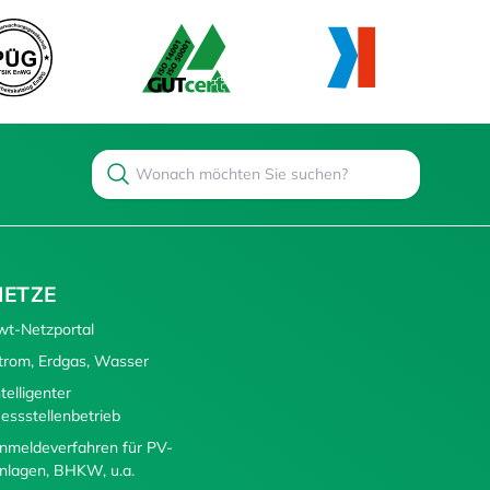
Search
Suchen
NETZE
wt-Netzportal
trom, Erdgas, Wasser
ntelligenter
essstellenbetrieb
nmeldeverfahren für PV-
nlagen, BHKW, u.a.