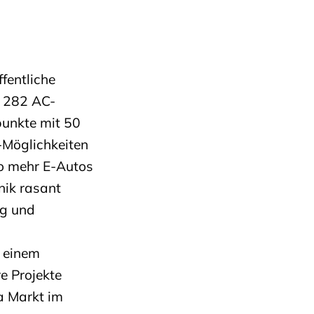
fentliche
s 282 AC-
punkte mit 50
e-Möglichkeiten
sto mehr E-Autos
nik rasant
ng und
n einem
re Projekte
a Markt im