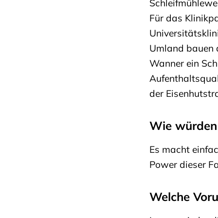
Schleifmühlew
Für das Klinikp
Universitätskli
Umland bauen di
Wanner ein Schn
Aufenthaltsqual
der Eisenhutstr
Wie würden 
Es macht einfac
Power dieser Fah
Welche Voru