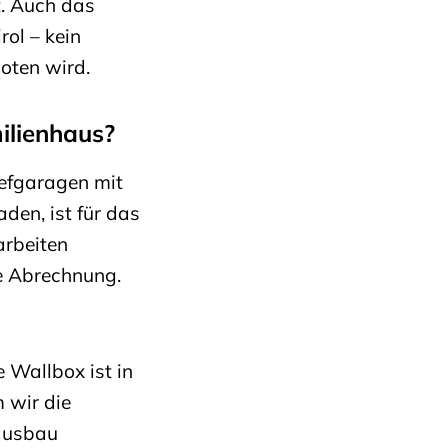
t. Auch das
rol – kein
oten wird.
ilienhaus?
iefgaragen mit
den, ist für das
arbeiten
e Abrechnung.
 Wallbox ist in
 wir die
zausbau