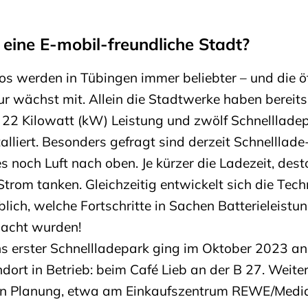
 eine E-mobil-freundliche Stadt?
tos werden in Tübingen immer beliebter – und die öf
ur wächst mit. Allein die Stadtwerke haben bereit
 22 Kilowatt (kW) Leistung und zwölf Schnelllade
alliert. Besonders gefragt sind derzeit Schnelllad
 es noch Luft nach oben. Je kürzer die Ladezeit, de
Strom tanken. Gleichzeitig entwickelt sich die Tech
blich, welche Fortschritte in Sachen Batterieleistu
acht wurden!
s erster Schnellladepark ging im Oktober 2023 a
dort in Betrieb: beim Café Lieb an der B 27. Weite
d in Planung, etwa am Einkaufszentrum REWE/Medi