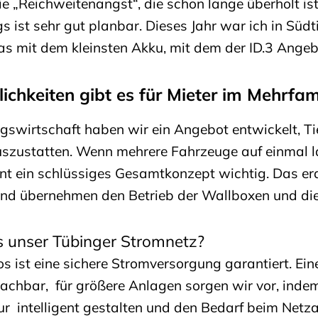
e „Reichweitenangst“, die schon lange überholt is
 ist sehr gut planbar. Dieses Jahr war ich in Südti
s mit dem kleinsten Akku, mit dem der ID.3 Angeb
ichkeiten gibt es für Mieter im Mehrfam
swirtschaft haben wir ein Angebot entwickelt, T
zustatten. Wenn mehrere Fahrzeuge auf einmal la
 ein schlüssiges Gesamtkonzept wichtig. Das er
 und übernehmen den Betrieb der Wallboxen und di
s unser Tübinger Stromnetz?
s ist eine sichere Stromversorgung garantiert. Eine
achbar, für größere Anlagen sorgen wir vor, indem
ur intelligent gestalten und den Bedarf beim Net