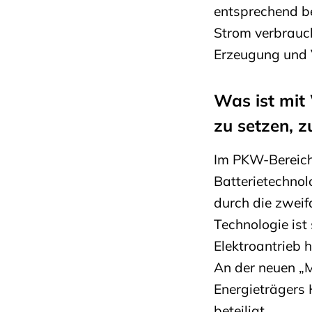
entsprechend be
Strom verbrauch
Erzeugung und 
Was ist mit 
zu setzen, z
Im PKW-Bereich 
Batterietechnolo
durch die zwei
Technologie ist
Elektroantrieb 
An der neuen „M
Energieträgers 
beteiligt.