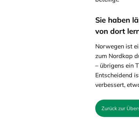
Sie haben l
von dort ler
Norwegen ist ein
zum Nordkap du
– übrigens ein 
Entscheidend is
verbessert, et
Zurück zur Über