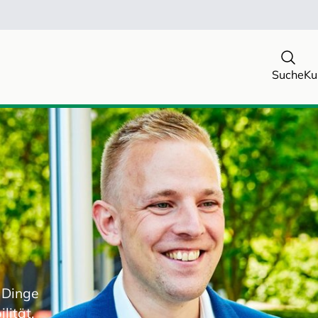
Suche
Ku
 Dinge
lität.