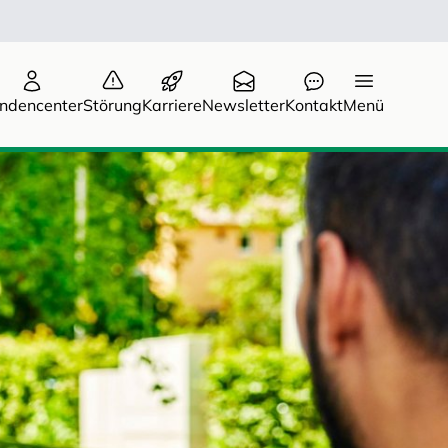
ndencenter
Störung
Karriere
Newsletter
Kontakt
Menü