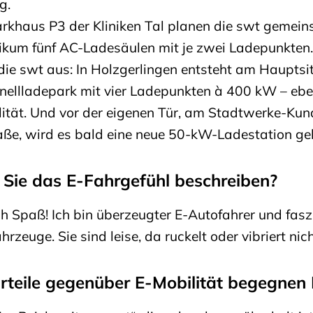
eg.
arkhaus P3 der Kliniken Tal planen die swt gemei
nikum fünf AC-Ladesäulen mit je zwei Ladepunkten
e swt aus: In Holzgerlingen entsteht am Hauptsit
ellladepark mit vier Ladepunkten à 400 kW – eben
ität. Und vor der eigenen Tür, am Stadtwerke-Ku
aße, wird es bald eine neue 50-kW-Ladestation ge
Sie das E-Fahrgefühl beschreiben?
h Spaß! Ich bin überzeugter E-Autofahrer und faszi
rzeuge. Sie sind leise, da ruckelt oder vibriert nic
rteile gegenüber E-Mobilität begegnen 