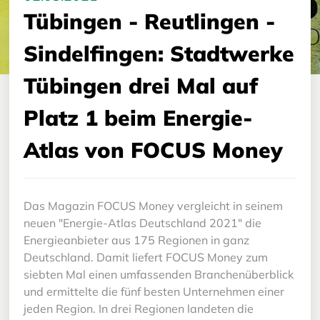
Tübingen - Reutlingen -
Sindelfingen: Stadtwerke
Tübingen drei Mal auf
Platz 1 beim Energie-
Atlas von FOCUS Money
Das Magazin FOCUS Money vergleicht in seinem
neuen "Energie-Atlas Deutschland 2021" die
Energieanbieter aus 175 Regionen in ganz
Deutschland. Damit liefert FOCUS Money zum
siebten Mal einen umfassenden Branchenüberblick
und ermittelte die fünf besten Unternehmen einer
jeden Region. In drei Regionen landeten die