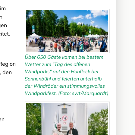
 im
n
gen
tet.
Über 650 Gäste kamen bei bestem
 Region
Wetter zum "Tag des offenen
Windparks" auf den Hohfleck bei
, den
Sonnenbühl und feierten unterhalb
der Windräder ein stimmungsvolles
Windparkfest. (Foto: swt/Marquardt)
n
en