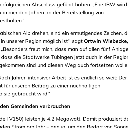
erfolgreichen Abschluss geführt haben: „ForstBW wird
kommenden Jahren an der Bereitstellung von
esthalten.“
äbischen Alb drehen, sind ein ermutigendes Zeichen, 
n unserer Region möglich ist“, sagt
Ortwin Wiebecke,
. „Besonders freut mich, dass man auf allen fünf Anlag
, dass die Stadtwerke Tübingen jetzt auch in der Regio
gekommen sind und diesen Weg auch fortsetzen wolle
„Nach Jahren intensiver Arbeit ist es endlich so weit: Der
 für unseren Beitrag zu einer nachhaltigen
o sie gebraucht wird.“
nden Gemeinden verbrauchen
dell V150) leisten je 4,2 Megawatt. Damit produziert d
unden Strom pro Jahr – genug, um den Bedarf von Sonn