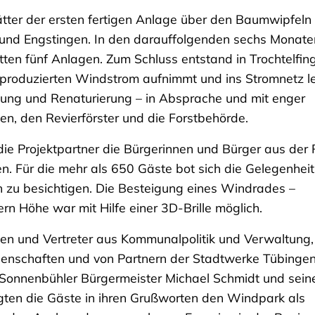
ätter der ersten fertigen Anlage über den Baumwipfeln
nd Engstingen. In den darauffolgenden sechs Monate
tten fünf Anlagen. Zum Schluss entstand in Trochtelfin
roduzierten Windstrom aufnimmt und ins Stromnetz lei
ng und Renaturierung – in Absprache und mit enger
en, den Revierförster und die Forstbehörde.
 die Projektpartner die Bürgerinnen und Bürger aus der
. Für die mehr als 650 Gäste bot sich die Gelegenheit
n zu besichtigen. Die Besteigung eines Windrades –
ern Höhe war mit Hilfe einer 3D-Brille möglich.
nnen und Vertreter aus Kommunalpolitik und Verwaltung,
enschaften und von Partnern der Stadtwerke Tübinge
onnenbühler Bürgermeister Michael Schmidt und sein
ten die Gäste in ihren Grußworten den Windpark als