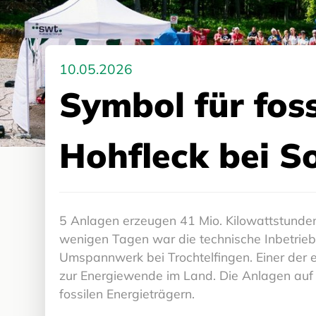
10.05.2026
Symbol für fos
Hohfleck bei S
5 Anlagen erzeugen 41 Mio. Kilowattstunden
wenigen Tagen war die technische Inbetrieb
Umspannwerk bei Trochtelfingen. Einer der e
zur Energiewende im Land. Die Anlagen auf 
fossilen Energieträgern.