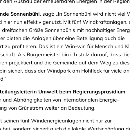
ür den Ausbau der erneuerbaren Energien in der Region
inde Sonnenbühl
, sagt: „In Sonnenbühl wird nicht viel
ier nun effektiv genutzt. Mit fünf Windkraftanlagen, d
e dreifachen Größe Sonnenbühls mit nachhaltiger Energ
er bieten die Anlagen über eine Beteiligung auch die
t zu profitieren. Das ist ein Win-win für Mensch und Kl
haft. Als Bürgermeister bin ich stolz darauf, dass die
en projektiert und die Gemeinde auf dem Weg zu die
 bin sicher, dass der Windpark am Hohfleck für viele a
d.“
teilungsleiterin Umwelt beim Regierungspräsidium
sen und Abhängigkeiten von internationalen Energie-
ung von Grünstrom weiter an Bedeutung.
 seinen fünf Windenergieanlagen nicht nur zur
bei, sondern sichert auch die lokale Wertschöpfung d