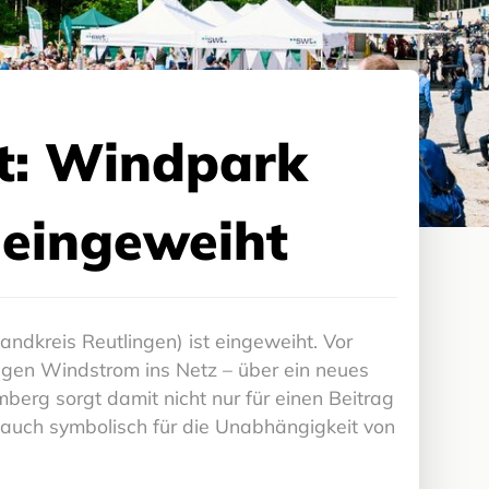
it: Windpark
 eingeweiht
dkreis Reutlingen) ist eingeweiht. Vor
agen Windstrom ins Netz – über ein neues
erg sorgt damit nicht nur für einen Beitrag
 auch symbolisch für die Unabhängigkeit von