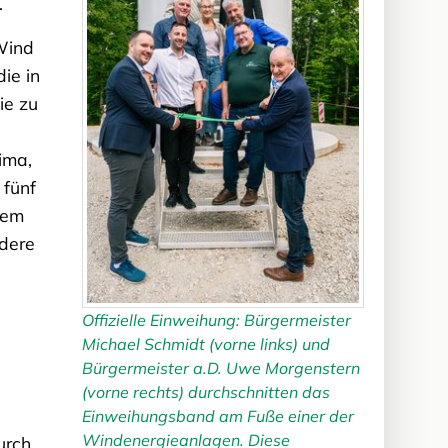
.
 Wind
ie in
ie zu
ima,
 fünf
sem
ndere
Offizielle Einweihung: Bürgermeister
Michael Schmidt (vorne links) und
Bürgermeister a.D. Uwe Morgenstern
(vorne rechts) durchschnitten das
Einweihungsband am Fuße einer der
Windenergieanlagen. Diese
urch