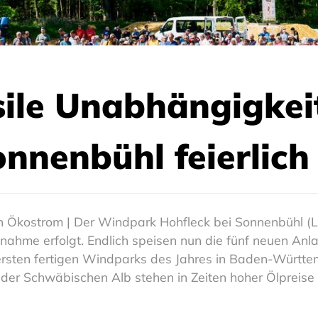
sile Unabhängigke
onnenbühl feierlich
 Ökostrom | Der Windpark Hohfleck bei Sonnenbühl (Lan
nahme erfolgt. Endlich speisen nun die fünf neuen Anl
rsten fertigen Windparks des Jahres in Baden-Württemb
der Schwäbischen Alb stehen in Zeiten hoher Ölpreise