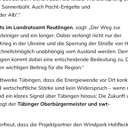
n Sonnenbühl. Auch Pacht-Entgelte und
er Alb“.“
ats im Landratsamt Reutlingen
, sagt: „Der Weg zur
einiger und ein langer. Dabei verlangt nicht nur der
Krieg in der Ukraine und die Sperrung der Straße von 
schnellstmöglich unabhängig vom Ausland werden. De
gien kommt dabei eine entscheidende Bedeutung zu. 
n wichtigen Beitrag für die Region.“
dtwerke Tübingen, dass die Energiewende vor Ort konk
d wirtschaftliche Stärke sind kein Widerspruch – wenn
nd ein klares Signal über Tübingen hinaus: Die Zukunft 
sagt der
Tübinger Oberbürgermeister und swt-
 erfreut, dass die Projektpartner den Windpark Hohflec