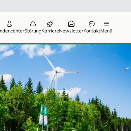
ndencenter
Störung
Karriere
Newsletter
Kontakt
Menü