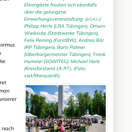
Ehrengäste freuten sich ebenfalls
über die gelungene
Einweihungsveranstaltung: (v.l.n.r.)
Philipp Hirrle (LRA Tübingen), Ortwin
Wiebecke (Stadtwerke Tübingen),
Felix Reining (ForstBW), Andrea Bär
Hormus
(RP Tübingen), Boris Palmer
m
(Oberbürgermeister Tübingen), Frank
Die
Hummel (SOWITEC), Michael Herb
(Kreisforstamt LK RT). (Foto:
swt/Marquardt)
ret
 man
unserer
k nach