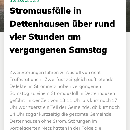
19.09.2022
Stromausfälle in
Dettenhausen über rund
vier Stunden am
vergangenen Samstag
Zwei Störungen führen zu Ausfall von acht
Trafostationen | Zwei fast zeitgleich auftretende
Defekte im Stromnetz haben vergangenen
Samstag zu einem Stromausfall in Dettenhausen
geführt. In der Zeit von 13:11 Uhr bis kurz nach 17
Uhr war zuerst ein Teil der Gemeinde, ab kurz nach
14 Uhr sogar kurzzeitig die gesamte Gemeinde
Dettenhausen ohne Strom. Störungen im
vorgelagerten Netz hatten in der Folge die