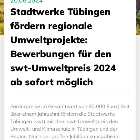
20.06.2024
Stadtwerke Tübingen
fördern regionale
Umweltprojekte:
Bewerbungen für den
swt-Umweltpreis 2024
ab sofort möglich
Förderpreise im Gesamtwert von 30.000 Euro | Seit
über einem Jahrzehnt fördern die Stadtwerke
Tübingen (swt) mit dem swt-Umweltpreis den
Umwelt- und Klimaschutz in Tübingen und der
Region. Nach der großen Jubiläumsausgabe im