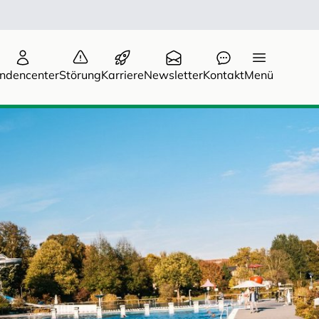
ndencenter
Störung
Karriere
Newsletter
Kontakt
Menü