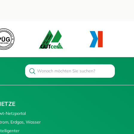
Search
Suchen
NETZE
wt-Netzportal
trom, Erdgas, Wasser
ntelligenter