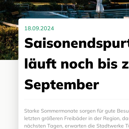
18.09.2024
Saisonendspurt
läuft noch bis
September
Starke Sommermonate sorgen für gute Besuch
letzten größeren Freibäder in der Region, d
nächsten Tagen, erwarten die Stadtwerke Tü