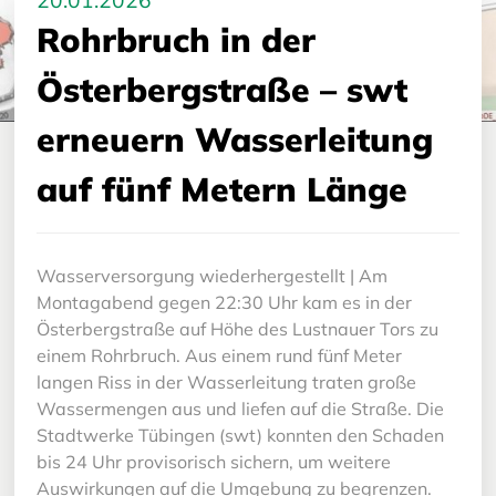
20.01.2026
Rohrbruch in der
Österbergstraße – swt
erneuern Wasserleitung
auf fünf Metern Länge
Wasserversorgung wiederhergestellt | Am
Montagabend gegen 22:30 Uhr kam es in der
Österbergstraße auf Höhe des Lustnauer Tors zu
einem Rohrbruch. Aus einem rund fünf Meter
langen Riss in der Wasserleitung traten große
Wassermengen aus und liefen auf die Straße. Die
Stadtwerke Tübingen (swt) konnten den Schaden
bis 24 Uhr provisorisch sichern, um weitere
Auswirkungen auf die Umgebung zu begrenzen.