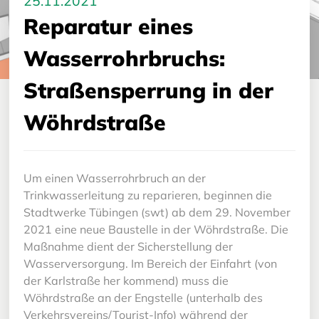
25.11.2021
Reparatur eines
Wasserrohrbruchs:
Straßensperrung in der
Wöhrdstraße
Um einen Wasserrohrbruch an der
Trinkwasserleitung zu reparieren, beginnen die
Stadtwerke Tübingen (swt) ab dem 29. November
2021 eine neue Baustelle in der Wöhrdstraße. Die
Maßnahme dient der Sicherstellung der
Wasserversorgung. Im Bereich der Einfahrt (von
der Karlstraße her kommend) muss die
Wöhrdstraße an der Engstelle (unterhalb des
Verkehrsvereins/Tourist-Info) während der