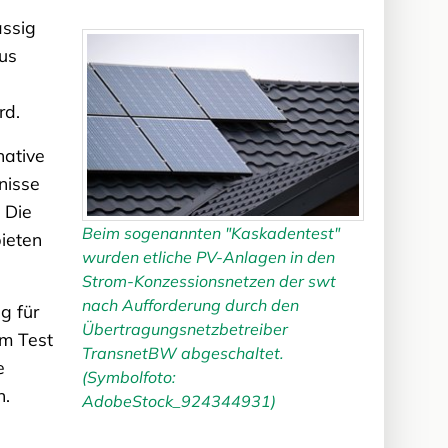
ässig
us
rd.
native
nisse
 Die
Beim sogenannten "Kaskadentest"
ieten
wurden etliche PV-Anlagen in den
Strom-Konzessionsnetzen der swt
nach Aufforderung durch den
g für
Übertragungsnetzbetreiber
em Test
TransnetBW abgeschaltet.
e
(Symbolfoto:
n.
AdobeStock_924344931)