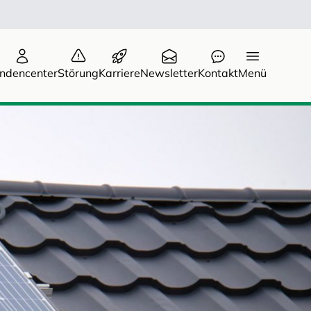
ndencenter
Störung
Karriere
Newsletter
Kontakt
Menü