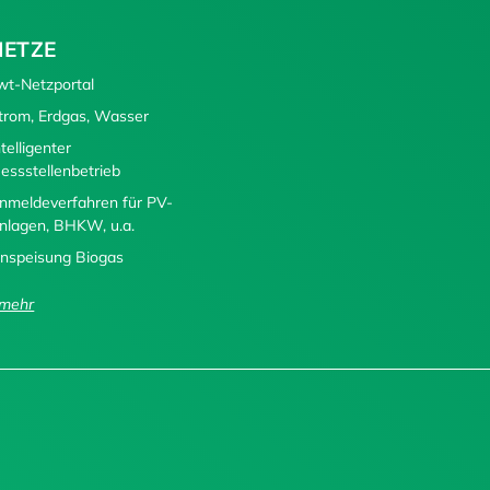
NETZE
wt-Netzportal
trom, Erdgas, Wasser
ntelligenter
essstellenbetrieb
nmeldeverfahren für PV-
nlagen, BHKW, u.a.
inspeisung Biogas
..mehr