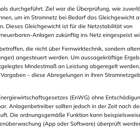
ls durchgeführt. Ziel war die Überprüfung, wie zuverl
nen, um im Stromnetz bei Bedarf das Gleichgewicht a
. Dieses Gleichgewicht ist für die Netzstabilität von
neuerbaren-Anlagen zukünftig ins Netz eingespeist wi
roffen, die nicht über Fernwirktechnik, sondern alter
änger) angesteuert werden. Um aussagekräftige Ergeb
stgelegtes Mindestmaß an Leistung abgeregelt werden.
 Vorgaben – diese Abregelungen in ihren Stromnetzgeb
 Energiewirtschaftsgesetzes (EnWG) ohne Entschädigun
ar. Anlagenbetreiber sollten jedoch in der Zeit nach d
läuft. Die ordnungsgemäße Funktion kann beispielsweis
genüberwachung (App oder Software) überprüft werde