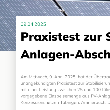
09.04.2025
Praxistest zur 
Anlagen-Abscha
Am Mittwoch, 9. April 2025, hat der Übertra
unangekündigten Praxistest zur Stabilisier
mit einer Leistung zwischen 25 und 100 Kilo
vorgegebene Einspeisemenge aus PV-Anlage
Konzessionsnetzen Tübingen, Ammerbuch, 