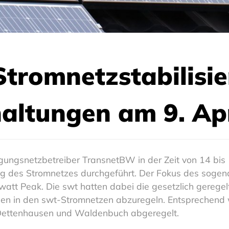
Stromnetzstabilisi
ltungen am 9. Apr
gungsnetzbetreiber TransnetBW in der Zeit von 14 bis 15
ung des Stromnetzes durchgeführt. Der Fokus des soge
watt Peak. Die swt hatten dabei die gesetzlich gerege
n in den swt-Stromnetzen abzuregeln. Entsprechend 
Dettenhausen und Waldenbuch abgeregelt.