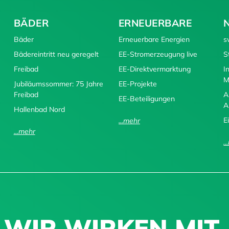
BÄDER
ERNEUERBARE
Bäder
Erneuerbare Energien
s
Bädereintritt neu geregelt
EE-Stromerzeugung live
S
Freibad
EE-Direktvermarktung
I
M
Jubiläumssommer: 75 Jahre
EE-Projekte
Freibad
A
EE-Beteiligungen
A
Hallenbad Nord
E
...mehr
...mehr
.
WIR WIRKEN MIT.