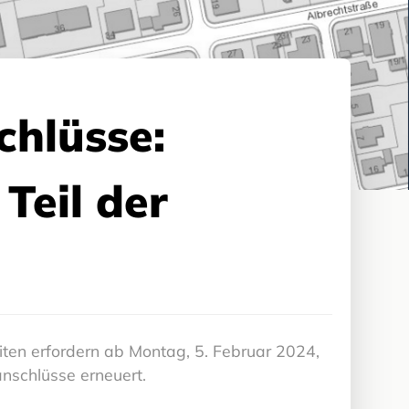
hlüsse:
Teil der
iten erfordern ab Montag, 5. Februar 2024,
nschlüsse erneuert.