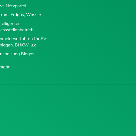
wt-Netzportal
trom, Erdgas, Wasser
ntelligenter
essstellenbetrieb
nmeldeverfahren für PV-
nlagen, BHKW, u.a.
inspeisung Biogas
..mehr