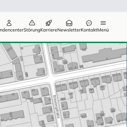
ndencenter
Störung
Karriere
Newsletter
Kontakt
Menü