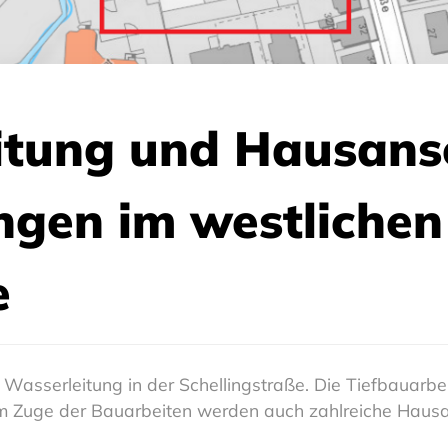
itung und Hausansc
gen im westlichen 
e
Wasserleitung in der Schellingstraße. Die Tiefbauarbe
Im Zuge der Bauarbeiten werden auch zahlreiche Hausa