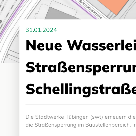
31.01.2024
Neue Wasserle
Straßensperrun
Schellingstraß
Die Stadtwerke Tübingen (swt) erneuern die 
die Straßensperrung im Baustellenbereich. 