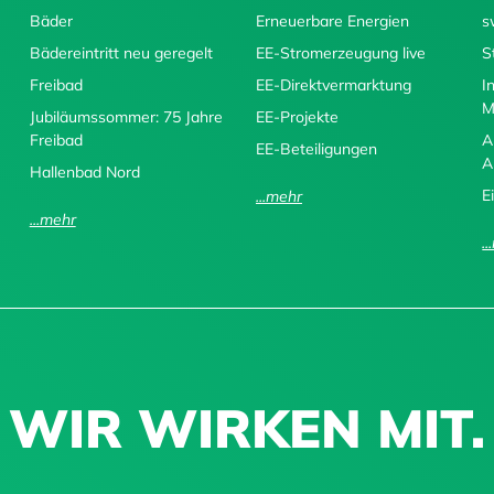
Bäder
Erneuerbare Energien
s
Bädereintritt neu geregelt
EE-Stromerzeugung live
S
Freibad
EE-Direktvermarktung
I
M
Jubiläumssommer: 75 Jahre
EE-Projekte
Freibad
A
EE-Beteiligungen
A
Hallenbad Nord
E
...mehr
...mehr
.
WIR WIRKEN MIT.