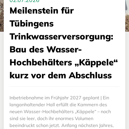
02.07.2026
Meilenstein für
Tübingens
Trinkwasserversorgung:
Bau des Wasser-
Hochbehälters „Käppele“
kurz vor dem Abschluss
Inbetriebnahme im Frühjahr 2027 geplant | Ein
langanhaltender Hall erfüllt die Kammern des
neuen Wasser-Hochbehälters „Käppele“ – noch
sind sie leer, doch ihr enormes Volumen
beeindruckt schon jetzt. Anfang nächsten Jahres,