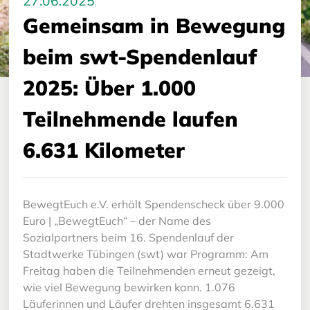
27.06.2025
Gemeinsam in Bewegung
beim swt-Spendenlauf
2025: Über 1.000
Teilnehmende laufen
6.631 Kilometer
BewegtEuch e.V. erhält Spendenscheck über 9.000
Euro | „BewegtEuch“ – der Name des
Sozialpartners beim 16. Spendenlauf der
Stadtwerke Tübingen (swt) war Programm: Am
Freitag haben die Teilnehmenden erneut gezeigt,
wie viel Bewegung bewirken kann. 1.076
Läuferinnen und Läufer drehten insgesamt 6.631