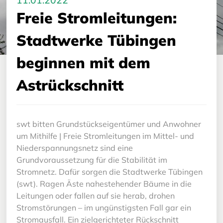
11.01.2022
Freie Stromleitungen:
Stadtwerke Tübingen
beginnen mit dem
Astrückschnitt
swt bitten Grundstückseigentümer und Anwohner
um Mithilfe | Freie Stromleitungen im Mittel- und
Niederspannungsnetz sind eine
Grundvoraussetzung für die Stabilität im
Stromnetz. Dafür sorgen die Stadtwerke Tübingen
(swt). Ragen Äste nahestehender Bäume in die
Leitungen oder fallen auf sie herab, drohen
Stromstörungen – im ungünstigsten Fall gar ein
Stromausfall. Ein zielgerichteter Rückschnitt