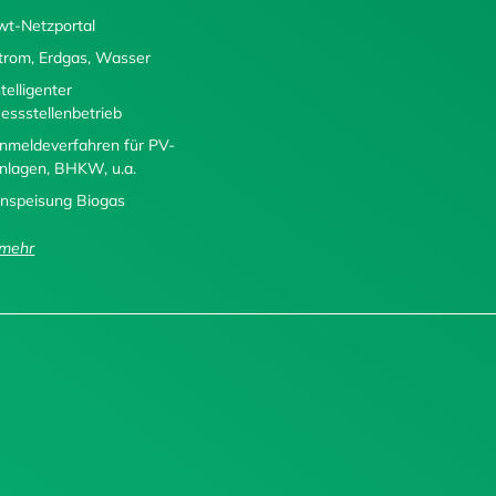
wt-Netzportal
trom, Erdgas, Wasser
ntelligenter
essstellenbetrieb
nmeldeverfahren für PV-
nlagen, BHKW, u.a.
inspeisung Biogas
..mehr