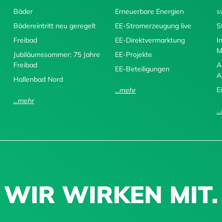
Bäder
Erneuerbare Energien
s
Bädereintritt neu geregelt
EE-Stromerzeugung live
S
Freibad
EE-Direktvermarktung
I
M
Jubiläumssommer: 75 Jahre
EE-Projekte
Freibad
A
EE-Beteiligungen
A
Hallenbad Nord
E
...mehr
...mehr
.
WIR WIRKEN MIT.