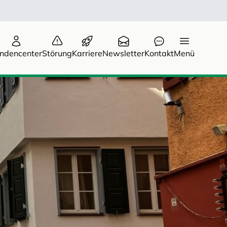
ndencenter
Störung
Karriere
Newsletter
Kontakt
Menü