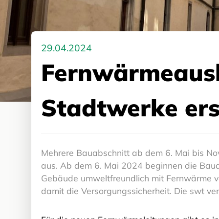
29.04.2024
Fernwärmeausba
Stadtwerke ers
Mehrere Bauabschnitt ab dem 6. Mai bis No
aus. Ab dem 6. Mai 2024 beginnen die Bauar
Gebäude umweltfreundlich mit Fernwärme ve
damit die Versorgungssicherheit. Die swt v