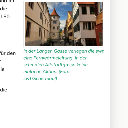
und im
die
d 50
,
In der Langen Gasse verlegen die swt
für den
eine Fernwärmeleitung. In der
r
schmalen Altstadtgasse keine
ie
einfache Aktion. (Foto:
swt/Schermaul)
die