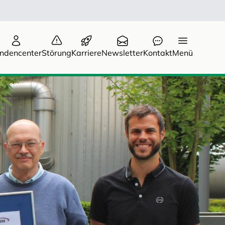
ndencenter
Störung
Karriere
Newsletter
Kontakt
Menü