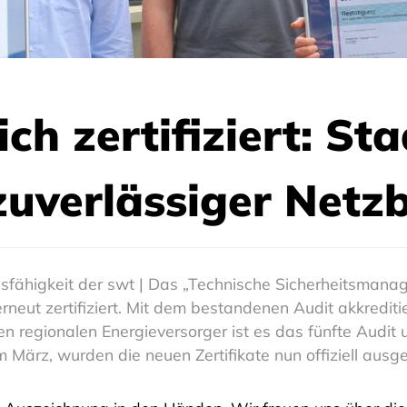
ich zertifiziert: S
zuverlässiger Netzb
sfähigkeit der swt | Das „Technische Sicherheitsman
rneut zertifiziert. Mit dem bestandenen Audit akkred
n regionalen Energieversorger ist es das fünfte Audit un
ärz, wurden die neuen Zertifikate nun offiziell ausges