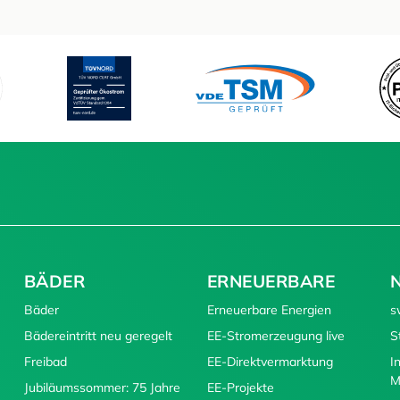
BÄDER
ERNEUERBARE
Bäder
Erneuerbare Energien
s
Bädereintritt neu geregelt
EE-Stromerzeugung live
S
Freibad
EE-Direktvermarktung
I
M
Jubiläumssommer: 75 Jahre
EE-Projekte