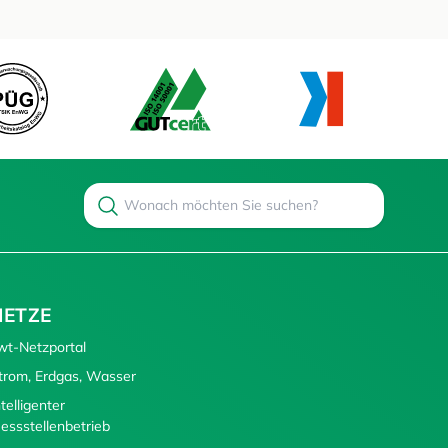
Search
Suchen
NETZE
wt-Netzportal
trom, Erdgas, Wasser
ntelligenter
essstellenbetrieb