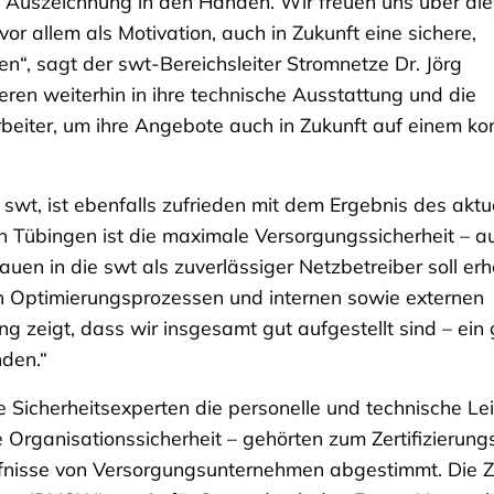
ige Auszeichnung in den Händen. Wir freuen uns über die
or allem als Motivation, auch in Zukunft eine sichere,
n“, sagt der swt-Bereichsleiter Stromnetze Dr. Jörg
ren weiterhin in ihre technische Ausstattung und die
arbeiter, um ihre Angebote auch in Zukunft auf einem ko
 swt, ist ebenfalls zufrieden mit dem Ergebnis des aktu
n Tübingen ist die maximale Versorgungssicherheit – a
auen in die swt als zuverlässiger Netzbetreiber soll erh
en Optimierungsprozessen und internen sowie externen
g zeigt, dass wir insgesamt gut aufgestellt sind – ein
nden.“
Sicherheitsexperten die personelle und technische Lei
e Organisationssicherheit – gehörten zum Zertifizierun
rfnisse von Versorgungsunternehmen abgestimmt. Die Z