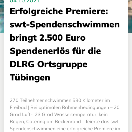
04.10.2021
Erfolgreiche Premiere:
swt-Spendenschwimmen
bringt 2.500 Euro
Spendenerlös für die
DLRG Ortsgruppe
Tübingen
270 Teilnehmer schwimmen 580 Kilometer im
Freibad | Bei optimalen Rahmenbedingungen – 20
Grad Luft-, 23 Grad Wassertemperatur, kein
Regen, Catering am Beckenrand – feierte das swt-
Spendenschwimmen eine erfolgreiche Premiere im