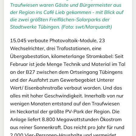
Traufwiesen waren Gäste und Bürgermeister aus
der Region ins Café Lieb gekommen - mit Blick auf
die zwei größten Freiflächen-Solarparks der
Stadtwerke Tübingen. (Foto: swt/Marquardt)
15.045 verbaute Photovoltaik-Module, 23
Wechselrichter, drei Trafostationen, eine
Übergabestation, kilometerlange Stromkabel: Seit
Februar ist jede Menge Technik und Material im Tal
an der B27 zwischen dem Ortseingang Tübingens
und der Ausfahrt zum Gewerbegebiet Unterer
Wert/ Eisenbahnstraße verbaut worden. Und das
alles mit hoher Geschwindigkeit. Innerhalb von nur
wenigen Monaten entstand auf den Traufwiesen
im Neckartal der größte PV-Park der Region. Die
Anlage liefert 8.800 Megawattstunden Ökostrom
aus reiner Sonnenkraft. Das reicht pro Jahr für rund
2.000 Vier-Personen-Haushalte und vermeidet