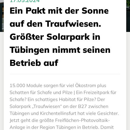
17.05.2024
Ein Pakt mit der Sonne
auf den Traufwiesen.
Größter Solarpark in
Tübingen nimmt seinen
Betrieb auf
15.000 Module sorgen für viel Ökostrom plus
Schatten für Schafe und Pilze | Ein Freizeitpark für
Schafe? Ein schattiges Habitat für Pilze? Der
Solarpark „Traufwiesen“ an der B27 zwischen
Tübingen und Kirchentellinsfurt hat viele Gesichter.
Jetzt geht die größte Freiflächen-Photovoltaik-
Anlage in der Region Tübingen in Betrieb. Damit