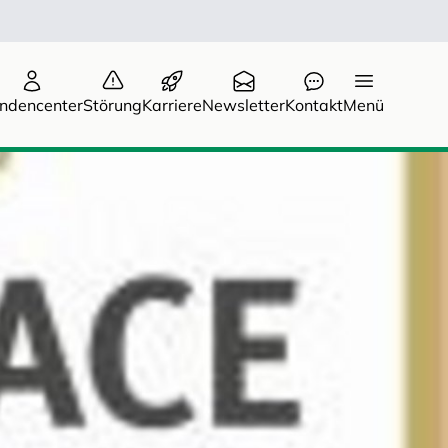
ndencenter
Störung
Karriere
Newsletter
Kontakt
Menü