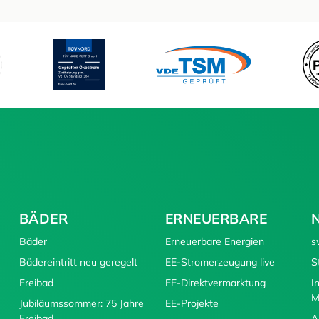
BÄDER
ERNEUERBARE
Bäder
Erneuerbare Energien
s
Bädereintritt neu geregelt
EE-Stromerzeugung live
S
Freibad
EE-Direktvermarktung
I
M
Jubiläumssommer: 75 Jahre
EE-Projekte
Freibad
A