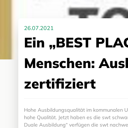
26.07.2021
Ein „BEST PLA
Menschen: Aus
zertifiziert
Hohe Ausbildungsqualität im kommunalen Unt
hohe Qualität. Jetzt haben es die swt schwa
Duale Ausbildung“ verfügen die swt nachwei