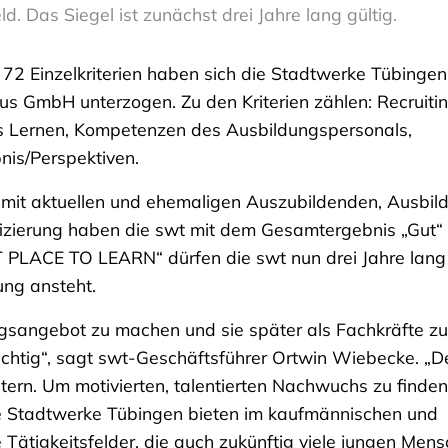
ld. Das Siegel ist zunächst drei Jahre lang gültig.
 72 Einzelkriterien haben sich die Stadtwerke Tübingen
s GmbH unterzogen. Zu den Kriterien zählen: Recruitin
es Lernen, Kompetenzen des Ausbildungspersonals,
nis/Perspektiven.
mit aktuellen und ehemaligen Auszubildenden, Ausbil
ifizierung haben die swt mit dem Gesamtergebnis „Gut“
T PLACE TO LEARN“ dürfen die swt nun drei Jahre lang
ung ansteht.
gsangebot zu machen und sie später als Fachkräfte zu
wichtig“, sagt swt-Geschäftsführer Ortwin Wiebecke. „D
stern. Um motivierten, talentierten Nachwuchs zu finde
ie Stadtwerke Tübingen bieten im kaufmännischen und
e Tätigkeitsfelder, die auch zukünftig viele jungen Men