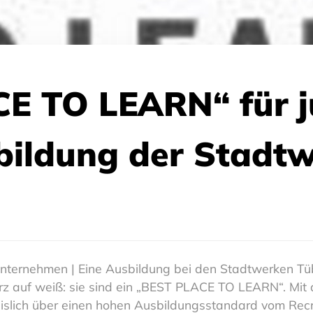
CE TO LEARN“ für 
bildung der Stadt
ernehmen | Eine Ausbildung bei den Stadtwerken Tübin
rz auf weiß: sie sind ein „BEST PLACE TO LEARN“. Mit 
slich über einen hohen Ausbildungsstandard vom Recr