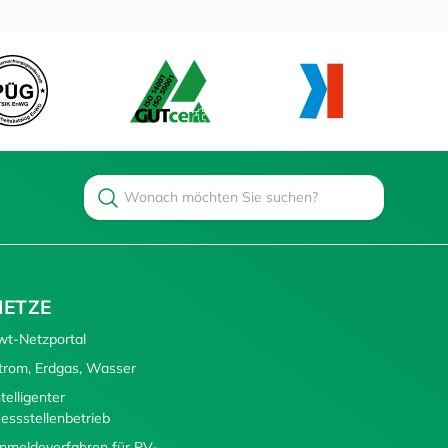
Search
Suchen
NETZE
wt-Netzportal
trom, Erdgas, Wasser
ntelligenter
essstellenbetrieb
nmeldeverfahren für PV-