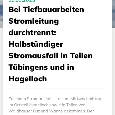
26.03.2025
Bei Tiefbauarbeiten
Stromleitung
durchtrennt:
Halbstündiger
Stromausfall in Teilen
Tübingens und in
Hagelloch
Zu einem Stromausfall ist es am Mittwochmittag
im Ortsteil Hagelloch sowie in Teilen von
Waldhäuser Ost und Wanne gekommen. Der