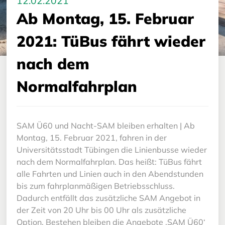
12.02.2021
Ab Montag, 15. Februar
2021: TüBus fährt wieder
nach dem
Normalfahrplan
SAM Ü60 und Nacht-SAM bleiben erhalten | Ab
Montag, 15. Februar 2021, fahren in der
Universitätsstadt Tübingen die Linienbusse wieder
nach dem Normalfahrplan. Das heißt: TüBus fährt
alle Fahrten und Linien auch in den Abendstunden
bis zum fahrplanmäßigen Betriebsschluss.
Dadurch entfällt das zusätzliche SAM Angebot in
der Zeit von 20 Uhr bis 00 Uhr als zusätzliche
Option. Bestehen bleiben die Angebote ‚SAM Ü60‘