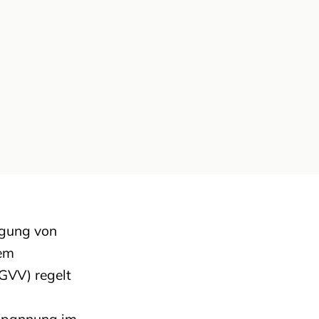
rgung von
dem
GVV) regelt
rspannung im