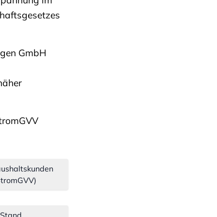
haftsgesetzes
ingen GmbH
näher
StromGVV
aushaltskunden
(StromGVV)
(Stand