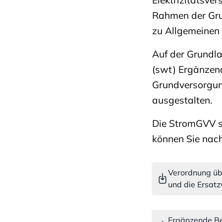
Rahmen der Gru
zu Allgemeinen P
Auf der Grundl
(swt) Ergänzen
Grundversorgun
ausgestalten.
Die StromGVV s
können Sie nac
Verordnung üb
und die Ersat
Ergänzende B