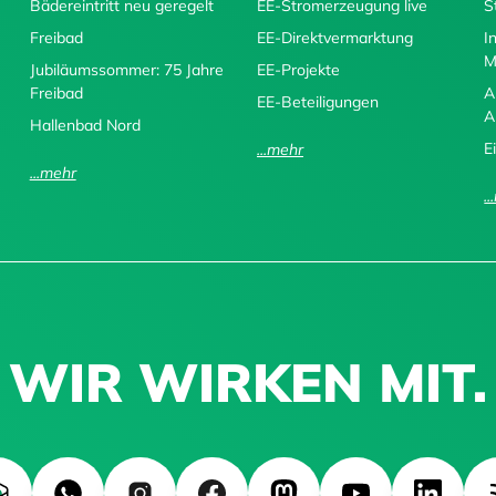
Bädereintritt neu geregelt
EE-Stromerzeugung live
S
Freibad
EE-Direktvermarktung
I
M
Jubiläumssommer: 75 Jahre
EE-Projekte
Freibad
A
EE-Beteiligungen
A
Hallenbad Nord
E
...mehr
...mehr
.
WIR WIRKEN MIT.