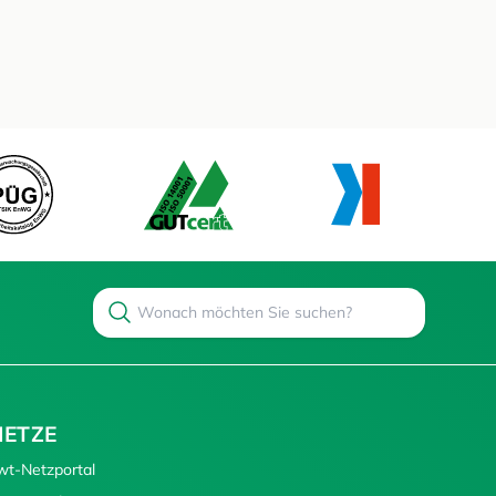
Search
Suchen
NETZE
wt-Netzportal