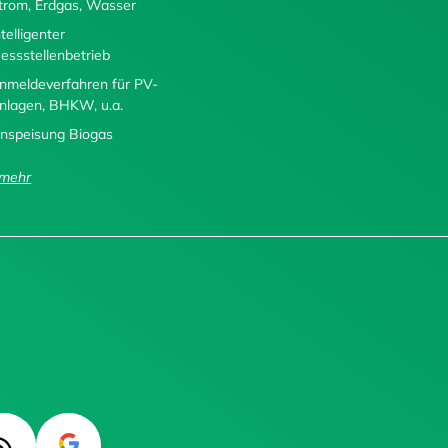
trom, Erdgas, Wasser
ntelligenter
essstellenbetrieb
nmeldeverfahren für PV-
nlagen, BHKW, u.a.
inspeisung Biogas
..mehr