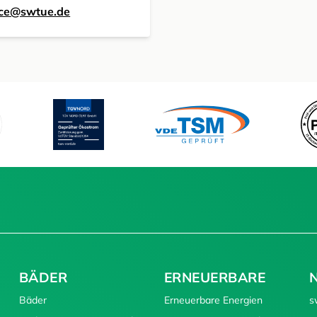
ice@swtue.de
BÄDER
ERNEUERBARE
Bäder
Erneuerbare Energien
s