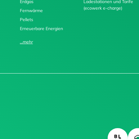
Erdgas
Ladestationen und Tarife
(ecowerk e-charge)
Fernwärme
Pellets
Erneuerbare Energien
...mehr