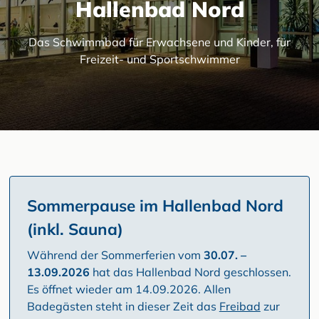
Hallenbad Nord
Das Schwimmbad für Erwachsene und Kinder, für
Freizeit- und Sportschwimmer
Sommerpause im Hallenbad Nord
(inkl. Sauna)
Während der Sommerferien vom
30.07. –
13.09.2026
hat das Hallenbad Nord geschlossen.
Es öffnet wieder am 14.09.2026. Allen
Badegästen steht in dieser Zeit das
Freibad
zur