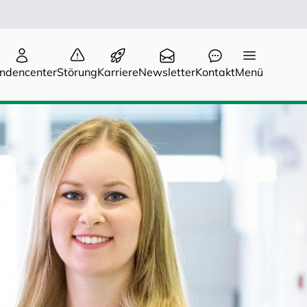
ndencenter
Störung
Karriere
Newsletter
Kontakt
Menü