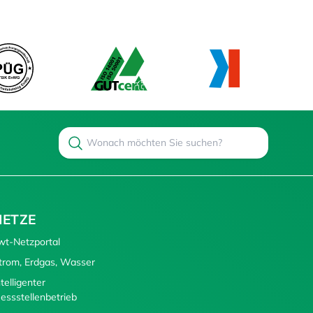
Search
Suchen
NETZE
wt-Netzportal
trom, Erdgas, Wasser
ntelligenter
essstellenbetrieb