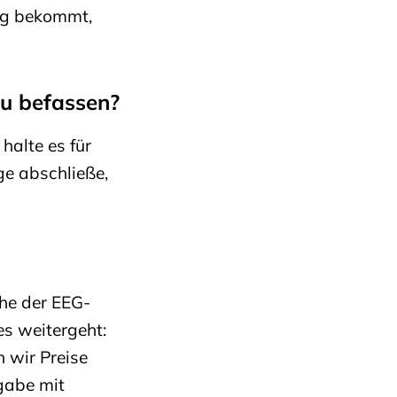
rag bekommt,
 zu befassen?
halte es für
ge abschließe,
he der EEG-
s weitergeht:
 wir Preise
gabe mit