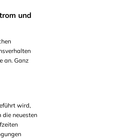
Strom und
chen
hsverhalten
fe an. Ganz
eführt wird,
n die neuesten
fzeiten
ingungen