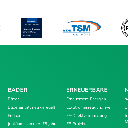
BÄDER
ERNEUERBARE
Bäder
Erneuerbare Energien
s
Bädereintritt neu geregelt
EE-Stromerzeugung live
S
Freibad
EE-Direktvermarktung
I
M
Jubiläumssommer: 75 Jahre
EE-Projekte