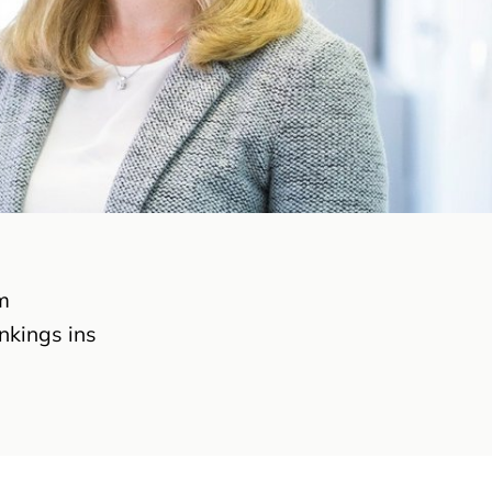
im
nkings ins