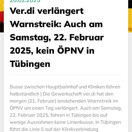
20.02.2025
Ver.di verlängert
Warnstreik: Auch am
Samstag, 22. Februar
2025, kein ÖPNV in
Tübingen
Busse zwischen Hauptbahnhof und Kliniken fahren
halbstündlich | Die Gewerkschaft ver.di hat den
morgen (21. Februar) anstehenden Warnstreik im
ÖPNV um einen Tag verlängert. Auch am Samstag,
22. Februar 2025, fahren in Tübingen bis auf
wenige Ausnahmen keine Linienbusse. In Tübingen
fährt die Linie 5 auf der Klinikverbindung