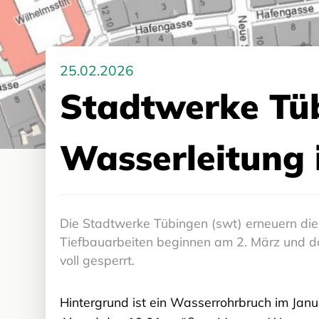
25.02.2026
Stadtwerke Tü
Wasserleitung 
Die Stadtwerke Tübingen (swt) erneuern die
Tiefbauarbeiten beginnen am 2. März und dau
voll gesperrt.
Hintergrund ist ein Wasserrohrbruch im Jan