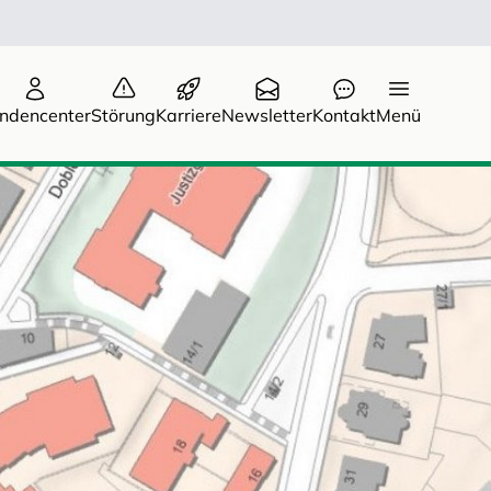
ndencenter
Störung
Karriere
Newsletter
Kontakt
Menü