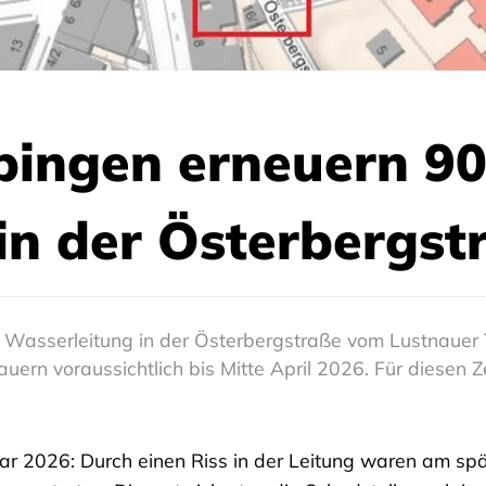
bingen erneuern 90
in der Österbergst
 Wasserleitung in der Österbergstraße vom Lustnauer 
ern voraussichtlich bis Mitte April 2026. Für diesen Z
uar 2026: Durch einen Riss in der Leitung waren am sp