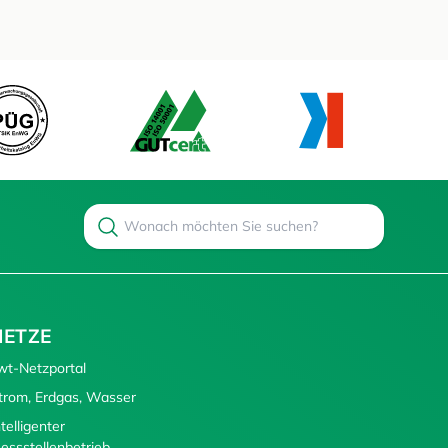
Search
Suchen
NETZE
wt-Netzportal
trom, Erdgas, Wasser
ntelligenter
essstellenbetrieb